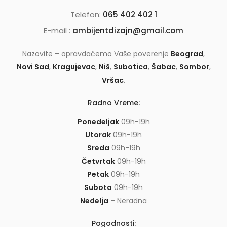
Telefon:
065 402 402 1
E-mail :
ambijentdizajn@gmail.com
Nazovite – opravdaćemo Vaše poverenje
Beograd
,
Novi Sad
,
Kragujevac
,
Niš
,
Subotica
,
Šabac
,
Sombor
,
Vršac
.
Radno Vreme:
Ponedeljak
09h-19h
Utorak
09h-19h
Sreda
09h-19h
Četvrtak
09h-19h
Petak
09h-19h
Subota
09h-19h
Nedelja
– Neradna
Pogodnosti: