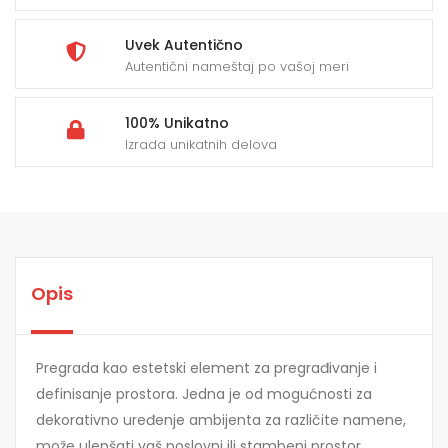
Uvek Autentično
Autentični nameštaj po vašoj meri
100% Unikatno
Izrada unikatnih delova
Opis
Pregrada kao estetski element za pregrađivanje i
definisanje prostora. Jedna je od mogućnosti za
dekorativno uređenje ambijenta za različite namene,
može ulepšati vaš poslovni ili stambeni prostor.