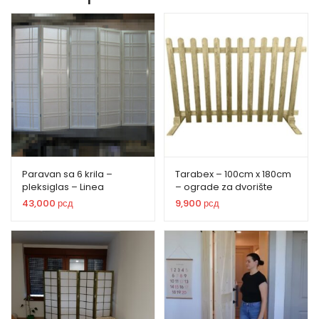
Paravan sa 6 krila –
Tarabex – 100cm x 180cm
pleksiglas – Linea
– ograde za dvorište
43,000
рсд
9,900
рсд