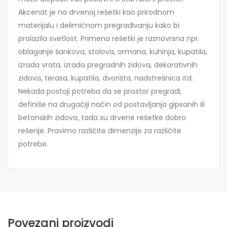
Akcenat je na drvenoj rešetki kao prirodnom
materijalu i delimičnom pregrađivanju kako bi
prolazila svetlost. Primena rešetki je raznovrsna npr.
oblaganje šankova, stolova, ormana, kuhinja, kupatila,
izrada vrata, izrada pregradnih zidova, dekorativnih
zidova, terasa, kupatila, dvorišta, nadstrešnica itd.
Nekada postoji potreba da se prostor pregradi,
definiše na drugačiji način od postavljanja gipsanih ili
betonskih zidova, tada su drvene rešetke dobro
rešenje. Pravimo različite dimenzije za različite
potrebe.
Povezani proizvodi