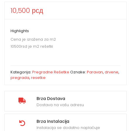
10,500
рсд
Highlights
Cena je izražena za m2
10500rsd je m2 rešetki
Kategorija:
Pregradne Rešetke
Oznake:
Paravan
,
drvene
,
pregrada
,
resetke
Brza Dostava
Dostava na vašu adresu
Brza Instalacija
Instalacija se dodatno naplaćuje