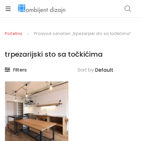
xpand
ild
Početna
Proizvod označen „trpezarijski sto sa točkićima“
enu
trpezarijski sto sa točkićima
Filters
Sort by