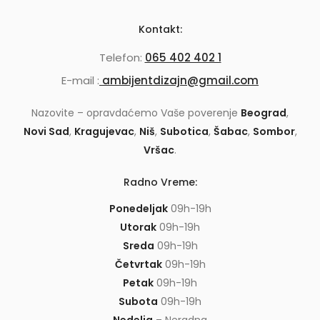
Kontakt:
Telefon:
065 402 402 1
E-mail :
ambijentdizajn@gmail.com
Nazovite – opravdaćemo Vaše poverenje
Beograd
,
Novi Sad
,
Kragujevac
,
Niš
,
Subotica
,
Šabac
,
Sombor
,
Vršac
.
Radno Vreme:
Ponedeljak
09h-19h
Utorak
09h-19h
Sreda
09h-19h
Četvrtak
09h-19h
Petak
09h-19h
Subota
09h-19h
Nedelja
– Neradna