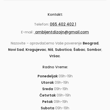
Kontakt:
Telefon:
065 402 402 1
E-mail :
ambijentdizajn@gmail.com
Nazovite – opravdaćemo Vaše poverenje
Beograd
,
Novi Sad
,
Kragujevac
,
Niš
,
Subotica
,
Šabac
,
Sombor
,
Vršac
.
Radno Vreme:
Ponedeljak
09h-19h
Utorak
09h-19h
Sreda
09h-19h
Četvrtak
09h-19h
Petak
09h-19h
Subota
09h-19h