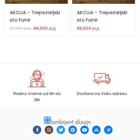
AKCIJA – Trepezarijski
AKCIJA – Trepezarijski
sto Furnir
sto Furnir
Originalna
Trenutna
53,000
рсд
49,000
рсд
56,000
рсд
cena
cena
je
je:
bila:
49,000 рсд.
53,000 рсд.
Radno Vreme od 9h do
Dostava na Vašu adresu
19h