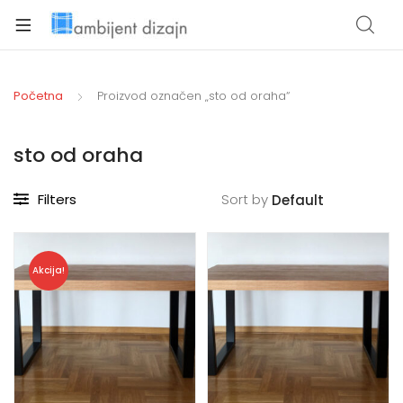
xpand
ild
Početna
Proizvod označen „sto od oraha“
enu
sto od oraha
Filters
Sort by
Akcija!