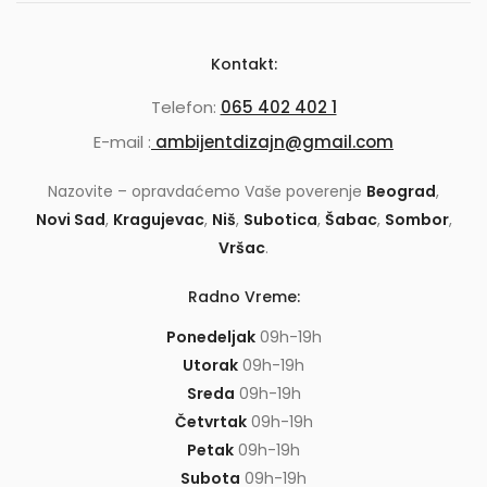
Kontakt:
Telefon:
065 402 402 1
E-mail :
ambijentdizajn@gmail.com
Nazovite – opravdaćemo Vaše poverenje
Beograd
,
Novi Sad
,
Kragujevac
,
Niš
,
Subotica
,
Šabac
,
Sombor
,
Vršac
.
Radno Vreme:
Ponedeljak
09h-19h
Utorak
09h-19h
Sreda
09h-19h
Četvrtak
09h-19h
Petak
09h-19h
Subota
09h-19h