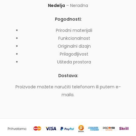
Nedelja
– Neradna
Pogodnosti:
Prirodni materijali
Funkcionalnost
Originalni dizajn
Prilagodljivost
Ušteda prostora
Dostava:
Proizvode možete naručiti telefonom ili putem e-
maila.
Prihvatamo: