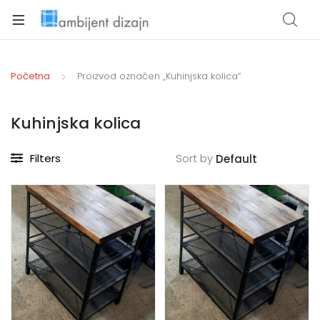
xpand
ild
Početna
Proizvod označen „Kuhinjska kolica“
enu
Kuhinjska kolica
Filters
Sort by